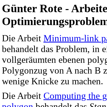
Günter Rote - Arbeit
Optimierungsproble
Die Arbeit
Minimum-link pa
behandelt das Problem, in
vollgeräumten ebenen poly
Polygonzug von A nach B z
wenige Knicke zu machen.
Die Arbeit
Computing the ge
polygon
behandelt das
Stan