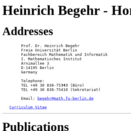
Heinrich Begehr - H
Addresses
	Prof. Dr. Heinrich Begehr

	Freie Universität Berlin

	Fachbereich Mathematik und Informatik

	I. Mathematisches Institut

	Arnimallee 3

	D-14195 Berlin

	Germany

	Telephone:

	TEL +49 30 838-75
343
 (Büro)

	TEL +49 30 838-75410 (Sekretariat)

	Email: 
begehr@math.fu-berlin.de
Curriculum Vitae
Publications